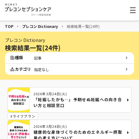
TOP
プレコン Dictionary
検索結果一覧(24件)
プレコン Dictionary
検索結果
一覧
(
24
件)
種類
記事
カテゴリ
指定なし
2026年3月24日(火)
「妊娠したかも…」予期せぬ妊娠への向き合
い方と相談窓口
#
ライフプラン
2026年3月24日(火)
健康的な身体づくりのためのエネルギー摂取
量の考え方について