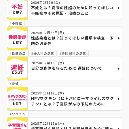
2026年1月9日(金)
不妊とは？将来の妊娠のために知ってほしい
不妊症やその原因・治療のこと
#
不妊症
2025年12月22日(月)
性感染症とは？知ってほしい種類や検査・予
防の必要性
#
性感染症
#
婦人科の病気
#
泌尿器科の病気
2025年12月19日(金)
自分の身体を守るために 避妊について
#
避妊
2025年12月18日(木)
HPVワクチン（ヒトパピローマウイルスワク
チン）とは？子宮頸がんの予防のために
#
ワクチン
2025年12月18日(木)
子宮頸がん検診とは？早期発見のために知っ