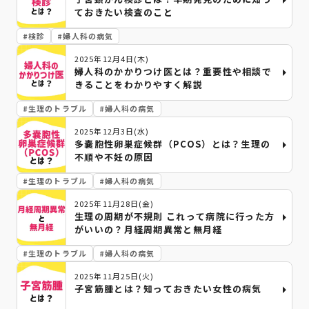
ておきたい検査のこと
#
検診
#
婦人科の病気
2025年12月4日(木)
婦人科のかかりつけ医とは？重要性や相談で
きることをわかりやすく解説
#
生理のトラブル
#
婦人科の病気
2025年12月3日(水)
多嚢胞性卵巣症候群（PCOS）とは？生理の
不順や不妊の原因
#
生理のトラブル
#
婦人科の病気
2025年11月28日(金)
生理の周期が不規則 これって病院に行った方
がいいの？月経周期異常と無月経
#
生理のトラブル
#
婦人科の病気
2025年11月25日(火)
子宮筋腫とは？知っておきたい女性の病気