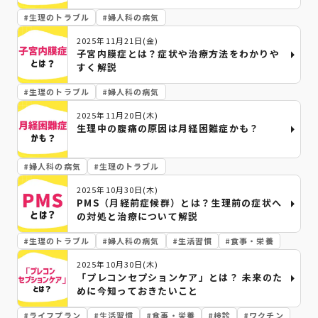
#
生理のトラブル
#
婦人科の病気
2025年11月21日(金)
子宮内膜症とは？症状や治療方法をわかりや
すく解説
#
生理のトラブル
#
婦人科の病気
2025年11月20日(木)
生理中の腹痛の原因は月経困難症かも？
#
婦人科の病気
#
生理のトラブル
2025年10月30日(木)
PMS（月経前症候群）とは？生理前の症状へ
の対処と治療について解説
#
生理のトラブル
#
婦人科の病気
#
生活習慣
#
食事・栄養
2025年10月30日(木)
「プレコンセプションケア」とは？ 未来のた
めに今知っておきたいこと
#
ライフプラン
#
生活習慣
#
食事・栄養
#
検診
#
ワクチン